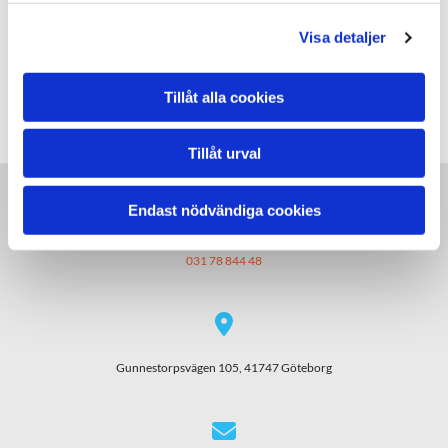
bara förebygger du att ditt djur ska smittas, du bidrar
Visa detaljer
även till att hålla det totala smittrycket, det vill säga
mängden smittämne i hundpopulationen, på en låg
nivå.
Tillåt alla cookies
Tillåt urval
Endast nödvändiga cookies

031 78 844 48

Gunnestorpsvägen 105, 41747 Göteborg
